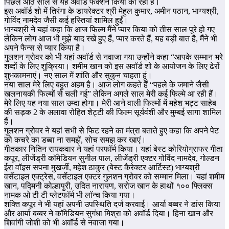
पिछले आठ साल से यह अवॉर्ड फंक्शन किया का रहा है।
इस अवॉर्ड शो में तिरंगा के डायरेक्टर श्री मेहुल कुमार, अमीन पठान, भाग्यश्री,
गोविंद नामदेव जैसी कई हस्तियां शामिल हुईं।
भाग्यश्री ने यहां कहा कि आज फिल्म मैंने प्यार किया को तीस साल पूरे हो गए
लेकिन लोग आज भी मुझे याद रखे हुए हैं, प्यार करते हैं, यह बड़ी बात है, मैंने भी
अपने फैन्स से प्यार किया है।
गुलशन ग्रोवर को भी यहां अवॉर्ड से नवाजा गया उन्होंने कहा “आपके सम्मान भरे
शब्दों के लिए शुक्रिया। शमीम खान को इस अवॉर्ड शो के आयोजन के लिए ढेरों
शुभकामनाएं। नए साल में शांति और सुकुन चाहता हूं।
नया साल मेरे लिए बहुत अहम है। आज लोग कहते हैं “पहले के जमाने जैसी
खलनायकी फिल्मों से चली गई” लेकिन अगले साल मेरी कई फिल्मे आ रही हैं।
मेरे लिए यह नया साल उम्दा होगा। मेरी आने वाली फिल्मों में महेश भट्ट साहेब
की सड़क 2 के अलावा रोहित शेट्टी की फिल्म सूर्यवंशी और मुम्बई सागा शामिल
हैं।
गुलशन ग्रोवर ने यहां सभी से फिट रहने का मंत्रा बताते हुए कहा कि अपने पेट
को कचरे का डब्बा ना समझें, सोच समझ कर खाएं।
गीतकार नितिन रायकवार ने यहां परफॉर्म किया। यहां बेस्ट कोरियोग्राफर गीता
कपूर, लीजेंड्री कॉमेडियन सुनील पाल, लीजेंड्री एक्टर गोविंद नामदेव, गोल्डन
ईरा वॉइस सपना मुखर्जी, महेश ठाकुर (बेस्ट कैरेक्टर आर्टिस्ट) भाग्यश्री
वर्सेटाइल एक्ट्रेस, वर्सेटाइल एक्टर गुलशन ग्रोवर को सम्मान मिला। यहां शमीम
खान, पद्मिनी कोल्हापुरी, उदित नारायण, सरोज खान के हाथों १०० फ्लिक्स
नामक ओ टी टी प्लेटफॉर्म भी लॉन्च किया गया।
शक्ति कपूर ने भी यहां अपनी उपस्थिति दर्ज करवाई। आर्या बब्बर ने डांस किया
और आर्या बब्बर ने कॉमेडियन सुगंधा मिश्रा को अवॉर्ड दिया। हिना खान और
शिवांगी जोशी को भी अवॉर्ड से नवाजा गया।