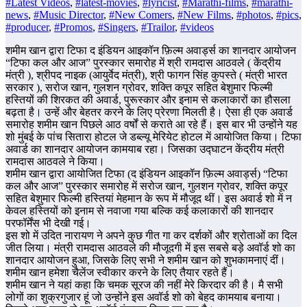
#Latest Videos
,
#latest-movies
,
#lyricist
,
#Marathi-films
,
#marathi-
news
,
#Music Director
,
#New Comers
,
#New Films
,
#photos
,
#pics
,
#producer
,
#Promos
,
#Singers
,
#Trailor
,
#videos
शमीम खान द्वारा टिफा द इंडियन आइकॉन फ़िल्म अवार्ड्स का शानदार आयोजन
“टिफा कल और आज” पुरस्कार समारोह में श्री रामदास आठवले ( केंद्रीय
मंत्री ), श्रीपद नाइक (आयुर्वेद मंत्री), श्री फागन सिंह कुपस्ते ( मंत्री भारत
सरकार ), सरोज खान, गुलशन ग्रोवर, शक्ति कपूर सहित बेशुमार फिल्मी
हस्तियों की शिरकत की अवार्ड, पुरूस्कार और इनाम से कलाकारों का हौसला
बढ़ता है। उन्हें और बेहतर करने के लिए प्रेरणा मिलती है। ऐसा ही एक अवार्ड
समारोह शमीम खान पिछले आठ वर्षों से कराते आ रहे हैं। इस बार भी उन्होंने यह
शो मुंबई के पांच सितारा होटल जे डब्ल्यू मेरियेट होटल में आयोजित किया। टिफा
अवार्ड का शानदार आयोजन कामयाब रहा। जिसका उद्घाटन केंद्रीय मंत्री
रामदास आठवले ने किया।
शमीम खान द्वारा आयोजित टिफा (द इंडियन आइकॉन फ़िल्म अवार्ड्स) “टिफा
कल और आज” पुरस्कार समारोह में सरोज खान, गुलशन ग्रोवर, शक्ति कपूर
सहित बेशुमार फिल्मी हस्तियां मेहमान के रूप में मौजूद थीं। इस अवार्ड शो में न
केवल हस्तियों को इनाम से नवाजा गया बल्कि कई कलाकारों की शानदार
परफॉर्मेंस भी देखी गई।
इस शो में उदित नारायण ने अपने कुछ गीत गा कर दर्शकों और श्रोताओं का दिल
जीत लिया। मंत्री रामदास आठवले की मौजूदगी में इस सबसे बड़े अवॉर्ड शो का
शानदार आयोजन हुआ, जिसके लिए सभी ने शमीम खान को शुभकामनाएं दीं।
शमीम खान हमेशा चैलेंज स्वीकार करने के लिए तैयार रहते हैं।
शमीम खान ने यहां कहा कि चमक सूरज की नहीं मेरे किरदार की है। मै सभी
लोगों का शुक्रगुजार हूं जो उन्होंने इस अवॉर्ड शो को बेहद कामयाब बनाया।