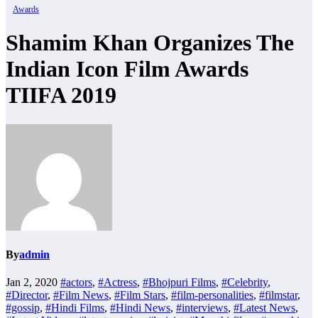
Awards
Shamim Khan Organizes The
Indian Icon Film Awards
TIIFA 2019
By
admin
Jan 2, 2020
#actors
,
#Actress
,
#Bhojpuri Films
,
#Celebrity
,
#Director
,
#Film News
,
#Film Stars
,
#film-personalities
,
#filmstar
,
#gossip
,
#Hindi Films
,
#Hindi News
,
#interviews
,
#Latest News
,