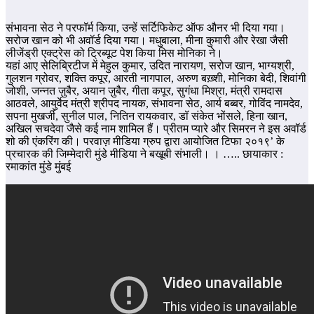
संभावना सेठ ने परफॉर्म किया, उन्हें सर्टिफिकेट ऑफ औनर भी दिया गया।
सरोज खान को भी अवॉर्ड दिया गया। मधुबाला, मीना कुमारी और रेखा जैसी
लीजेंड्री एक्ट्रेस को ट्रिब्यूट पेश किया मिस मोनिका ने।
यहां आए सेलिब्रिटीज में मेहुल कुमार, उदित नारायण, सरोज खान, भाग्यश्री,
गुलशन ग्रोवर, शक्ति कपूर, आरती नागपाल, अरुण बख़्शी, मोनिका बेदी, शिवांगी
जोशी, जन्नत ज़ुबैर, अयान ज़ुबैर, गीता कपूर, सुगंधा मिश्रा, मंत्री रामदास
आठवले, आयुर्वेद मंत्री श्रीपद नायक, संभावना सेठ, आर्य बब्बर, गोविंद नामदेव,
सपना मुखर्जी, सुनील पाल, नितिन रायकवार, डॉ संकेत भोंसले, हिना खान,
अखिल सचदेवा जैसे कई नाम शामिल हैं। प्रीतम प्यारे और सिमरन ने इस अवॉर्ड
शो की एंकरिंग की। परवाज़ मीडिया ग्रुप द्वारा आयोजित टिफा २०१९’ के
प्रचारक की जिम्मेदारी मुंडे मीडिया ने बखूबी संभाली। । ….. छायाकार :
रमाकांत मुंडे मुंबई