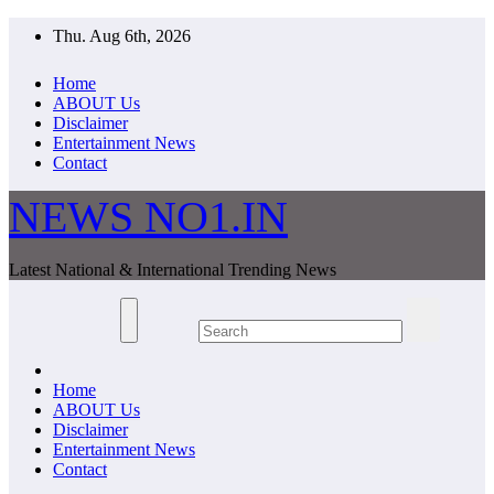
Skip
Thu. Aug 6th, 2026
to
content
Home
ABOUT Us
Disclaimer
Entertainment News
Contact
NEWS NO1.IN
Latest National & International Trending News
Home
ABOUT Us
Disclaimer
Entertainment News
Contact