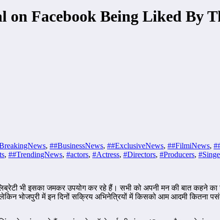
l on Facebook Being Liked By T
BreakingNews
,
##BusinessNews
,
##ExclusiveNews
,
##FilmiNews
,
#
ts
,
##TrendingNews
,
#actors
,
#Actress
,
#Directors
,
#Producers
,
#Singe
ेटी भी इसका जमकर उपयोग कर रहे हैं। सभी को अपनी मन की बात कहने का यह एक ब
ेकिन भोजपुरी में इन दिनों सक्रिय अभिनेत्रियों में किसको आम आदमी कितना पसं