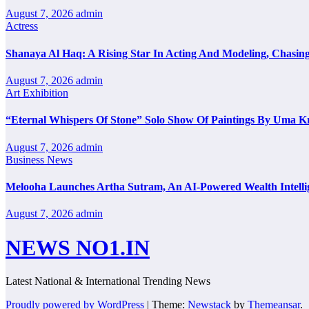
August 7, 2026
admin
Actress
Shanaya Al Haq: A Rising Star In Acting And Modeling, Chasin
August 7, 2026
admin
Art Exhibition
“Eternal Whispers Of Stone” Solo Show Of Paintings By Uma K
August 7, 2026
admin
Business News
Melooha Launches Artha Sutram, An AI-Powered Wealth Intellig
August 7, 2026
admin
NEWS NO1.IN
Latest National & International Trending News
Proudly powered by WordPress
|
Theme:
Newstack
by
Themeansar
.