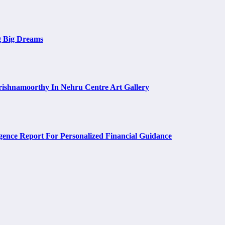
g Big Dreams
rishnamoorthy In Nehru Centre Art Gallery
ence Report For Personalized Financial Guidance