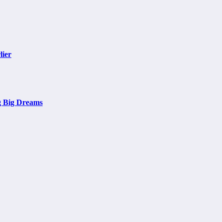
lier
g Big Dreams