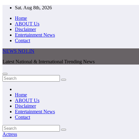
Skip
Sat. Aug 8th, 2026
to
Home
content
ABOUT Us
Disclaimer
Entertainment News
Contact
NEWS NO1.IN
Latest National & International Trending News
Home
ABOUT Us
Disclaimer
Entertainment News
Contact
Actress