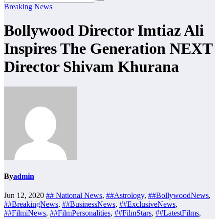
Breaking News
Bollywood Director Imtiaz Ali
Inspires The Generation NEXT
Director Shivam Khurana
By
admin
Jun 12, 2020
## National News
,
##Astrology
,
##BollywoodNews
,
##BreakingNews
,
##BusinessNews
,
##ExclusiveNews
,
##FilmiNews
,
##FilmPersonalities
,
##FilmStars
,
##LatestFilms
,