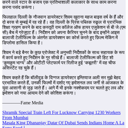
करने वाले स्टार के बजाय एक प्रतिभाशाली कलाकार के साथ काम करना
करना पसंद करूंगा।
फिलहाल दिल्ली के नौजवान डायरेक्टर शिवम खुराना महज बाइस वर्ष के हैं और
दो बरस से मुम्बई में रह रहे हैं। वह दिल्ली के प्रिंस पब्लिक स्कूल से प्रारंभिक
शिक्षा ग्रहण करने के बाद कस्तूरी राम कॉलेज ऑफ हायर एजुकेशन से बी जे (एम
सी) बैच में ग्रेजुएट हैं। निर्देशन को अपना कैरियर चुनने के बाद इन्होंने आइस
बालाजी टेलीफिल्म के अंतर्गत डायरेक्शन का कोर्स करते हुए फ़िल्म मेकिंग में
डिप्लोमा हासिल किया है।
शिवम ने बड़े बैनर के कुछ प्रोजेक्ट में अनुभवी निर्देशकों के साथ सहायक के रूप
में कार्य करते हुए निर्देशन के गुर सीखे हैं। बालाजी टेलीफिल्म की हिट शो
‘कुमकुम भाग्य’ और ओटीटी प्लेटफार्म पर रिलीज हुई ‘कबूतरी’ में वह चीफ
असिस्टेंट रह चुके हैं।
शिवम कहते हैं कि बॉलीवुड के दिग्गज डायरेक्टर इम्तियाज अली सर मुझे बेहद
प्रभावित करते हैं, उनकी फिल्मों में दर्शाए गए इमोशनल लव जर्नी से आजकल के
युवा आसानी से जुड़ जाते हैं। आगे मैं भी इनके नक्शेकदम पर चलते हुए लव और
इमोशन को नया आयाम देने की कोशिश करूंगा।
————Fame Media
Post
Shramik Special Train Left For Lucknow Carrying 1230 Workers
From Mumbai
navigation
Masala King Dhananjay Datar Of Dubai Sends Indians Home A La
Sonu Sood !