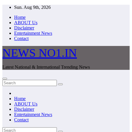
Skip
Sun. Aug 9th, 2026
to
Home
content
ABOUT Us
Disclaimer
Entertainment News
Contact
NEWS NO1.IN
Latest National & International Trending News
Home
ABOUT Us
Disclaimer
Entertainment News
Contact