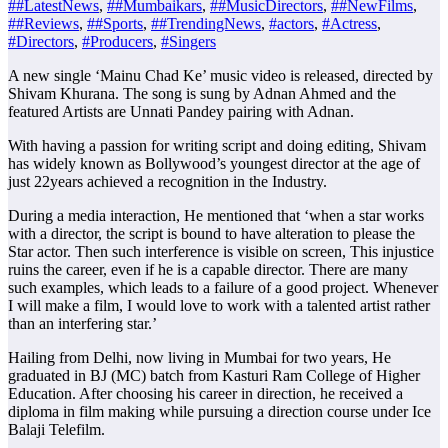
##LatestNews
,
##Mumbaikars
,
##MusicDirectors
,
##NewFilms
,
##Reviews
,
##Sports
,
##TrendingNews
,
#actors
,
#Actress
,
#Directors
,
#Producers
,
#Singers
A new single ‘Mainu Chad Ke’ music video is released, directed by
Shivam Khurana. The song is sung by Adnan Ahmed and the
featured Artists are Unnati Pandey pairing with Adnan.
With having a passion for writing script and doing editing, Shivam
has widely known as Bollywood’s youngest director at the age of
just 22years achieved a recognition in the Industry.
During a media interaction, He mentioned that ‘when a star works
with a director, the script is bound to have alteration to please the
Star actor. Then such interference is visible on screen, This injustice
ruins the career, even if he is a capable director. There are many
such examples, which leads to a failure of a good project. Whenever
I will make a film, I would love to work with a talented artist rather
than an interfering star.’
Hailing from Delhi, now living in Mumbai for two years, He
graduated in BJ (MC) batch from Kasturi Ram College of Higher
Education. After choosing his career in direction, he received a
diploma in film making while pursuing a direction course under Ice
Balaji Telefilm.