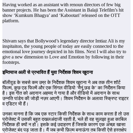
Having worked as an assistant with renoun directors of few big
banner projects. He has been the Assistant in Balaji Telefilm’s hit
show ‘Kumkum Bhagya’ and ‘Kabootari’ released on the OTT
platform.
Shivam says that Bollywood’s legendary director Imtiaz Ali is my
inspitaiton, the young people of today are easily connected to the
emotional love journey depicted in his films. Next I will also try to
give a new dimension to Love and Emotion by following in their
footsteps.
इम्तियाज अली से प्रभावित हैं युवा निर्देशक शिवम खुराना
बॉलीवुड के सबसे कम उम्र के निर्देशक शिवम खुराना ने अब तक तीन शॉर्ट
फिल्म, कुछ एड फिल्में और एक सिंगल वीडियो ‘मैनूं छड के’ का निर्देशन किया
है। इस गीत को अदनान अहमद ने गाया है और वीडियो में अदनान के साथ
उन्नति पांडेय की जोड़ी नज़र आएगी। शिवम निर्देशन के अलावा स्क्रिप्ट राइटर
व एडिटर भी हैं।
उनका मानना है कि जब एक स्टार किसी निर्देशक के साथ काम करता है तो उस
प्रोजेक्ट में उसकी बहुत दखलअंदाजी रहती है, भले ही वह सुलझा हुआ काबिल
निर्देशक ही क्यों न हो। इसके कई उदाहरण हैं जिसके कारण एक अच्छा खासा
प्रोजेक्ट बंद पड़ जाता है। मैं जब कभी फ़िल्म बनाऊंगा तब किसी ऐसे हस्तक्षेप