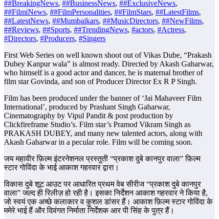
##BreakingNews
,
##BusinessNews
,
##ExclusiveNews
,
##FilmiNews
,
##FilmPersonalities
,
##FilmStars
,
##LatestFilms
,
##LatestNews
,
##Mumbaikars
,
##MusicDirectors
,
##NewFilms
,
##Reviews
,
##Sports
,
##TrendingNews
,
#actors
,
#Actress
,
#Directors
,
#Producers
,
#Singers
First Web Series on well known shoot out of Vikas Dube, “Prakash
Dubey Kanpur wala” is almost ready. Directed by Akash Gaharwar,
who himself is a good actor and dancer, he is maternal brother of
film star Govinda, and son of Producer Director Ex R P Singh.
Film has been produced under the banner of ‘Jai Mahaveer Film
International’, produced by Prashant Singh Gaharwar,
Cinematography by Vipul Pandit & post production by
Clickfireframe Studio’s. Film star’s Pramod Vikram Singh as
PRAKASH DUBEY, and many new talented actors, along with
Akash Gaharwar in a pecular role. Film will be coming soon.
जय महावीर फ़िल्म इंटरनेशनल प्रस्तुती “प्रकाश दुबे कानपुर वाला” फ़िल्म
स्टार गोविंदा के भाई आकाश गहरवार द्वारा।
विकास दुबे शूट आउट पर आधारित प्रथम वेब सीरीज “प्रकाश दुबे कानपुर
वाला” जल्द ही रिलीज़ हो रही है। इसका निर्देशन आकाश गहरवार ने किया है,
जो स्वयं एक अच्छे कलाकार व कुशल डांसर हैं। आकाश फ़िल्म स्टार गोविंदा के
ममेरे भाई हैं और दिवंगत निर्माता निर्देशक आर पी सिंह के पुत्र हैं।