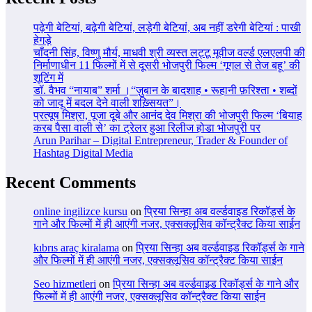
पढ़ेगी बेटियां, बढ़ेगी बेटियां, लड़ेगी बेटियां, अब नहीं डरेगी बेटियां : पाखी
हेगड़े
चाँदनी सिंह, विष्णु मौर्य, माधवी श्री व्यस्त लट्टू मूवीज वर्ल्ड एलएलपी की
निर्माणाधीन 11 फिल्मों में से दूसरी भोजपुरी फिल्म ‘गूगल से तेज बहू’ की
शूटिंग में
डॉ. वैभव “नायाब” शर्मा ।“ज़ुबान के बादशाह • रूहानी फ़रिश्ता • शब्दों
को जादू में बदल देने वाली शख़्सियत”।
प्रत्यूष मिश्रा, पूजा दूबे और आनंद देव मिश्रा की भोजपुरी फिल्म ‘बियाह
करब पैसा वाली से’ का ट्रेलर हुआ रिलीज होडा भोजपुरी पर
Arun Parihar – Digital Entrepreneur, Trader & Founder of
Hashtag Digital Media
Recent Comments
online ingilizce kursu
on
प्रिया सिन्हा अब वर्ल्डवाइड रिकॉर्ड्स के
गाने और फिल्मों में ही आएंगी नजर, एक्सक्लूसिव कॉन्ट्रैक्ट किया साईन
kıbrıs araç kiralama
on
प्रिया सिन्हा अब वर्ल्डवाइड रिकॉर्ड्स के गाने
और फिल्मों में ही आएंगी नजर, एक्सक्लूसिव कॉन्ट्रैक्ट किया साईन
Seo hizmetleri
on
प्रिया सिन्हा अब वर्ल्डवाइड रिकॉर्ड्स के गाने और
फिल्मों में ही आएंगी नजर, एक्सक्लूसिव कॉन्ट्रैक्ट किया साईन