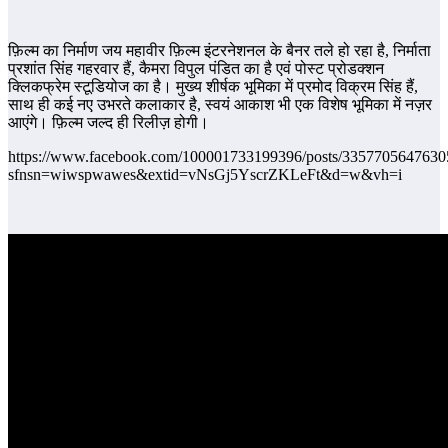
फ़िल्म का निर्माण जय महावीर फ़िल्म इंटरनेशनल के बैनर तले हो रहा है, निर्माता
प्रशांत सिंह गहरवार हैं, कैमरा विपुल पंडित का है एवं पोस्ट प्रोडक्शन
क्लिकफ्रेम स्टूडियोज का है। मुख्य शीर्षक भूमिका में प्रमोद विक्रम सिंह हैं,
साथ ही कई नए उभरते कलाकार है, स्वयं आकाश भी एक विशेष भूमिका में नज़र
आएंगे। फ़िल्म जल्द ही रिलीज़ होगी।
https://www.facebook.com/100001733199396/posts/3357705647630
sfnsn=wiwspwawes&extid=vNsGj5YscrZKLeFt&d=w&vh=i