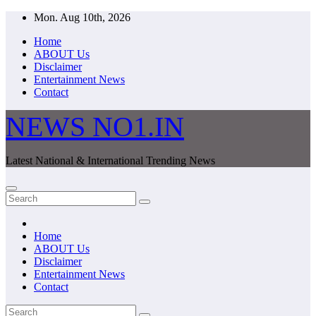
Skip
Mon. Aug 10th, 2026
to
Home
content
ABOUT Us
Disclaimer
Entertainment News
Contact
NEWS NO1.IN
Latest National & International Trending News
Home
ABOUT Us
Disclaimer
Entertainment News
Contact