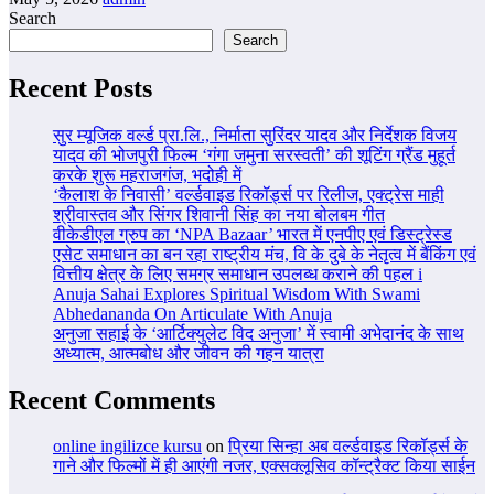
Search
Search
Recent Posts
सुर म्यूजिक वर्ल्ड प्रा.लि., निर्माता सुरिंदर यादव और निर्देशक विजय
यादव की भोजपुरी फिल्म ‘गंगा जमुना सरस्वती’ की शूटिंग ग्रैंड मुहूर्त
करके शुरू महराजगंज, भदोही में
‘कैलाश के निवासी’ वर्ल्डवाइड रिकॉर्ड्स पर रिलीज, एक्ट्रेस माही
श्रीवास्तव और सिंगर शिवानी सिंह का नया बोलबम गीत
वीकेडीएल ग्रुप का ‘NPA Bazaar’ भारत में एनपीए एवं डिस्ट्रेस्ड
एसेट समाधान का बन रहा राष्ट्रीय मंच, वि के दुबे के नेतृत्व में बैंकिंग एवं
वित्तीय क्षेत्र के लिए समग्र समाधान उपलब्ध कराने की पहल i
Anuja Sahai Explores Spiritual Wisdom With Swami
Abhedananda On Articulate With Anuja
अनुजा सहाई के ‘आर्टिक्युलेट विद अनुजा’ में स्वामी अभेदानंद के साथ
अध्यात्म, आत्मबोध और जीवन की गहन यात्रा
Recent Comments
online ingilizce kursu
on
प्रिया सिन्हा अब वर्ल्डवाइड रिकॉर्ड्स के
गाने और फिल्मों में ही आएंगी नजर, एक्सक्लूसिव कॉन्ट्रैक्ट किया साईन