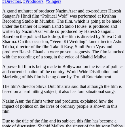
#Directors
,
#Producers
,
#Singers
A grand muhurat of producer Nazim Asar and co-producer Haresh
Sangani’s Hindi film “Political Wolf” was performed at Krishna
Recording Studio in Mumbai. The film, which is going to be made
under the banner of Dream Land Studio House, is produced and
written by Nazim Asar while co-produced by Haresh Sangani.
Based on the political back drop, the film is directed by Shiva Dutt
Sharma. On this occasion, “Veere Ki Wedding” fame director Ashu
Trikha, director of the film Take It Easy, Sunil Prem Vyas and
producer Rajesh Chauhan were present as guests. The film launched
with the recording of a song in the voice of Shahid Mallya.
A powerful film is being made in Bollywood on the issue of politics
and current situation of the country. World Wide Distribution and
Marketing of this film is being done by Trrupti Entertainment.
The film’s director Shiva Dutt Sharma said that although the film is
based on a hard hitting subject, it also has four situational songs.
Nazim Asar, the film’s writer and producer, explained how the
impact of politics on the lives of ordinary people is shown in this
film.
Due to the title of the film and its subject, this film has become a
topic of discussion. Shahid Mallya, the singer of the hit song Rabba