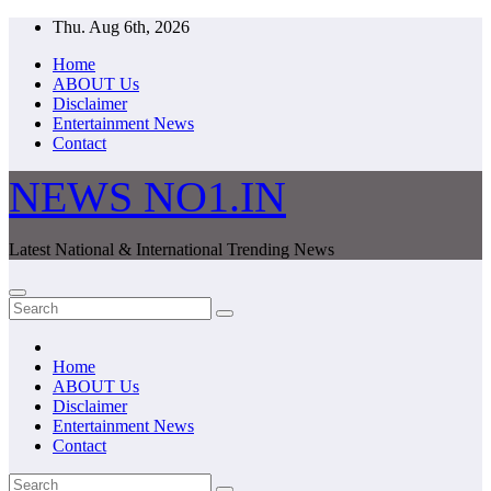
Skip
Thu. Aug 6th, 2026
to
Home
content
ABOUT Us
Disclaimer
Entertainment News
Contact
NEWS NO1.IN
Latest National & International Trending News
Home
ABOUT Us
Disclaimer
Entertainment News
Contact