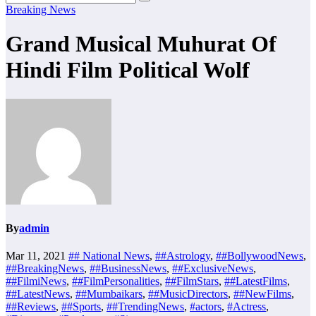
Breaking News
Grand Musical Muhurat Of
Hindi Film Political Wolf
By
admin
Mar 11, 2021
## National News
,
##Astrology
,
##BollywoodNews
,
##BreakingNews
,
##BusinessNews
,
##ExclusiveNews
,
##FilmiNews
,
##FilmPersonalities
,
##FilmStars
,
##LatestFilms
,
##LatestNews
,
##Mumbaikars
,
##MusicDirectors
,
##NewFilms
,
##Reviews
,
##Sports
,
##TrendingNews
,
#actors
,
#Actress
,