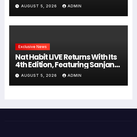
अध्यात्म, आत्मबोध और जीवन की
AUGUST 5, 2026
ADMIN
गहन यात्रा
Exclusive News
Nat Habit LIVE Returns With Its
4th Edition, Featuring Sanjana
Sanghi In An Exclusive Look
AUGUST 5, 2026
ADMIN
Inside Fresh Ayurveda Kitchen