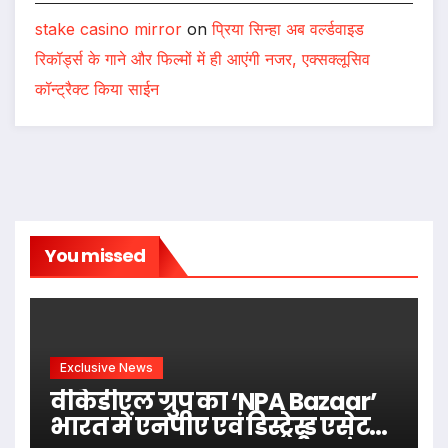
stake casino mirror
on
प्रिया सिन्हा अब वर्ल्डवाइड
रिकॉर्ड्स के गाने और फिल्मों में ही आएंगी नजर, एक्सक्लूसिव
कॉन्ट्रैक्ट किया साईन
You missed
Exclusive News
वीकेडीएल ग्रुप का ‘NPA Bazaar’
भारत में एनपीए एवं डिस्ट्रेस्ड एसेट