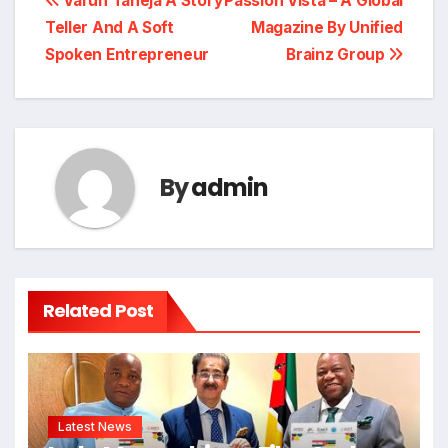
Post
Varun Taneja A Story
Passion Vista – A Global
Teller And A Soft
Magazine By Unified
navigation
Spoken Entrepreneur
Brainz Group
By
admin
Related Post
Latest News