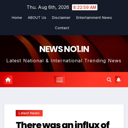
Skip
Thu. Aug 6th, 2026
8:22:59 AM
to
Home
ABOUT Us
Disclaimer
Entertainment News
content
Contact
NEWS NO1.IN
Latest National & International Trending News
Latest News
There was an influx of