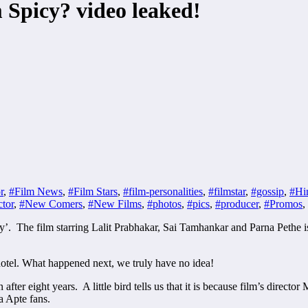
 Spicy? video leaked!
r
,
#Film News
,
#Film Stars
,
#film-personalities
,
#filmstar
,
#gossip
,
#Hi
tor
,
#New Comers
,
#New Films
,
#photos
,
#pics
,
#producer
,
#Promos
,
cy’. The film starring Lalit Prabhakar, Sai Tamhankar and Parna Pethe is
hotel. What happened next, we truly have no idea!
after eight years. A little bird tells us that it is because film’s dire
a Apte fans.