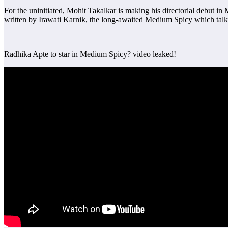
For the uninitiated, Mohit Takalkar is making his directorial debut
written by Irawati Karnik, the long-awaited Medium Spicy which talks a
Radhika Apte to star in Medium Spicy? video leaked!