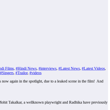
ndi Films
,
#Hindi News
,
#interviews
,
#Latest News
,
#Latest Videos
,
#Singers
,
#Trailor
,
#videos
 now again in the spotlight, due to a leaked scene in the film! And
ctor Mohit Takalkar, a wellknown playwright and Radhika have previously