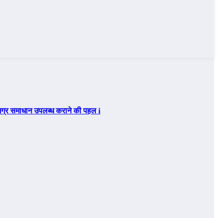
िए समग्र समाधान उपलब्ध कराने की पहल i