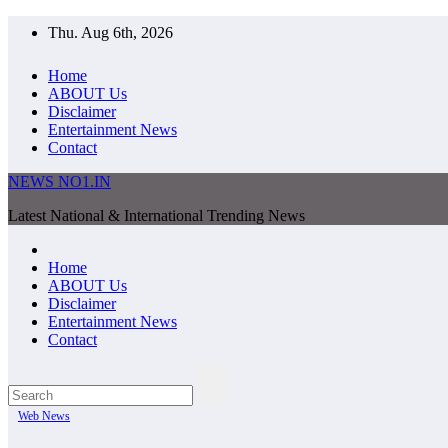
Skip
Thu. Aug 6th, 2026
to
content
Home
ABOUT Us
Disclaimer
Entertainment News
Contact
NEWS NO1.IN
Latest National & International Trending News
Home
ABOUT Us
Disclaimer
Entertainment News
Contact
Web News