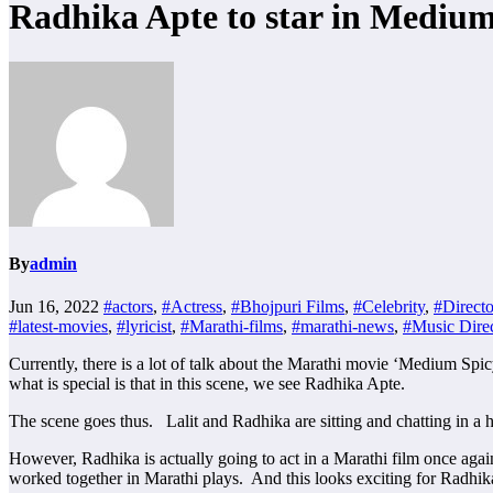
Radhika Apte to star in Medium
By
admin
Jun 16, 2022
#actors
,
#Actress
,
#Bhojpuri Films
,
#Celebrity
,
#Directo
#latest-movies
,
#lyricist
,
#Marathi-films
,
#marathi-news
,
#Music Direc
Currently, there is a lot of talk about the Marathi movie ‘Medium Spi
what is special is that in this scene, we see Radhika Apte.
The scene goes thus. Lalit and Radhika are sitting and chatting in a 
However, Radhika is actually going to act in a Marathi film once again 
worked together in Marathi plays. And this looks exciting for Radhik