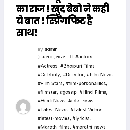
का राज ! खुद बेबो ने कही
ये बात ! स्प्रिंगफिट है
साथ!
By
admin
#actors
,
JUN 18, 2022
#Actress
,
#Bhojpuri Films
,
#Celebrity
,
#Director
,
#Film News
,
#Film Stars
,
#film-personalities
,
#filmstar
,
#gossip
,
#Hindi Films
,
#Hindi News
,
#interviews
,
#Latest News
,
#Latest Videos
,
#latest-movies
,
#lyricist
,
#Marathi-films
,
#marathi-news
,