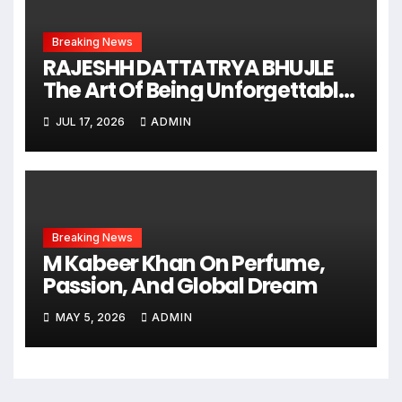
Breaking News
RAJESHH DATTATRYA BHUJLE
The Art Of Being Unforgettable
Some Men Follow Trends.
JUL 17, 2026
ADMIN
Some Men Create Them
Breaking News
M Kabeer Khan On Perfume,
Passion, And Global Dream
MAY 5, 2026
ADMIN