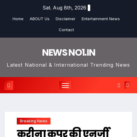
Skip
Sat. Aug 8th, 2026
to
Home
ABOUT Us
Disclaimer
Entertainment News
content
Contact
NEWS NO1.IN
Latest National & International Trending News
Breaking News
करीना कपूर की एनर्जी