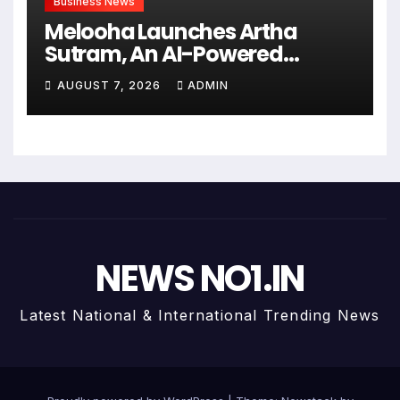
Business News
Melooha Launches Artha
Sutram, An AI-Powered
Wealth Intelligence Report For
AUGUST 7, 2026
ADMIN
Personalized Financial
Guidance
NEWS NO1.IN
Latest National & International Trending News