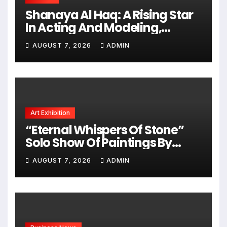
Shanaya Al Haq: A Rising Star
In Acting And Modeling,
Chasing Big Dreams
AUGUST 7, 2026
ADMIN
Art Exhibition
“Eternal Whispers Of Stone”
Solo Show Of Paintings By
Uma Krishnamoorthy In Nehru
AUGUST 7, 2026
ADMIN
Centre Art Gallery