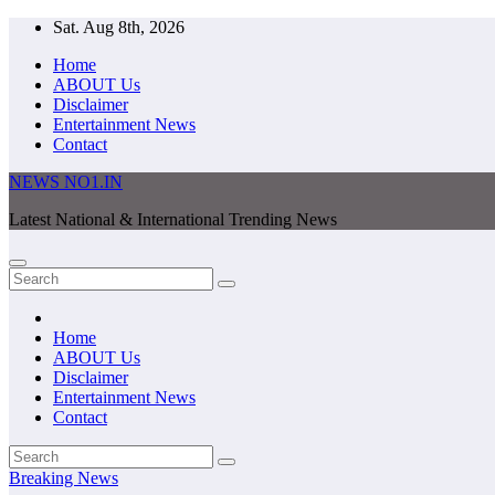
Skip
Sat. Aug 8th, 2026
to
Home
content
ABOUT Us
Disclaimer
Entertainment News
Contact
NEWS NO1.IN
Latest National & International Trending News
Home
ABOUT Us
Disclaimer
Entertainment News
Contact
Breaking News