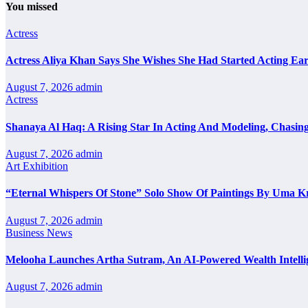
You missed
Actress
Actress Aliya Khan Says She Wishes She Had Started Acting Ear
August 7, 2026
admin
Actress
Shanaya Al Haq: A Rising Star In Acting And Modeling, Chasin
August 7, 2026
admin
Art Exhibition
“Eternal Whispers Of Stone” Solo Show Of Paintings By Uma K
August 7, 2026
admin
Business News
Melooha Launches Artha Sutram, An AI-Powered Wealth Intellig
August 7, 2026
admin