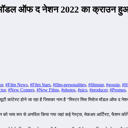
मिसेज मॉडल ऑफ द नेशन 2022 का क्राउन 
or
,
#Film News
,
#Film Stars
,
#film-personalities
,
#filmstar
,
#gossip
,
#Hi
tor
,
#New Comers
,
#New Films
,
#photos
,
#pics
,
#producer
,
#Promos
,
यूटी कांटेस्ट होने जा रहा है जिसका नाम है “मिस्टर मिस मिसेज मॉडल ऑफ द नेशन 
न को भव्य रूप से अनविल किया गया जहां कई गेस्ट्स, मेकअप आर्टिस्ट, फैशन कोर