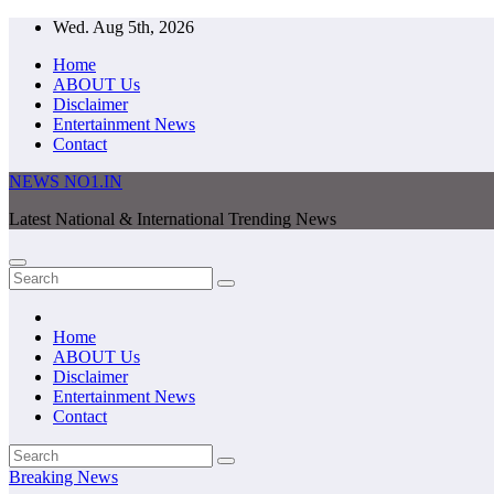
Skip
Wed. Aug 5th, 2026
to
Home
content
ABOUT Us
Disclaimer
Entertainment News
Contact
NEWS NO1.IN
Latest National & International Trending News
Home
ABOUT Us
Disclaimer
Entertainment News
Contact
Breaking News