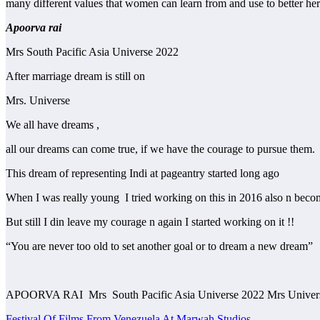
many different values that women can learn from and use to better herse
Apoorva rai
Mrs South Pacific Asia Universe 2022
After marriage dream is still on
Mrs. Universe
We all have dreams ,
all our dreams can come true, if we have the courage to pursue them.
This dream of representing Indi at pageantry started long ago
When I was really young I tried working on this in 2016 also n beco
But still I din leave my courage n again I started working on it !!
“You are never too old to set another goal or to dream a new dream”
APOORVA RAI Mrs South Pacific Asia Universe 2022 Mrs Univer
Festival Of Films From Venezuela At Marwah Studios