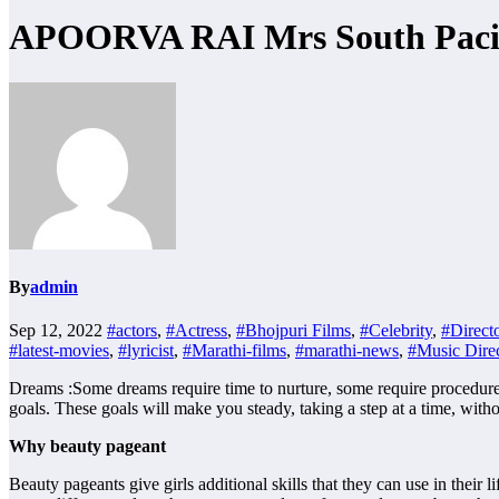
APOORVA RAI Mrs South Pacifi
By
admin
Sep 12, 2022
#actors
,
#Actress
,
#Bhojpuri Films
,
#Celebrity
,
#Direct
#latest-movies
,
#lyricist
,
#Marathi-films
,
#marathi-news
,
#Music Direc
Dreams :Some dreams require time to nurture, some require procedures
goals. These goals will make you steady, taking a step at a time, withou
Why beauty pageant
Beauty pageants give girls additional skills that they can use in their