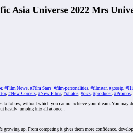
c Asia Universe 2022 Mrs Unive
or
,
#Film News
,
#Film Stars
,
#film-personalities
,
#filmstar
,
#gossip
,
#Hi
tor
,
#New Comers
,
#New Films
,
#photos
,
#pics
,
#producer
,
#Promos
,
 to follow, without which you cannot achieve your dream. You may drea
t hastily jumping into all at once..
 life growing up. From competing it gives them more confidence, develops 