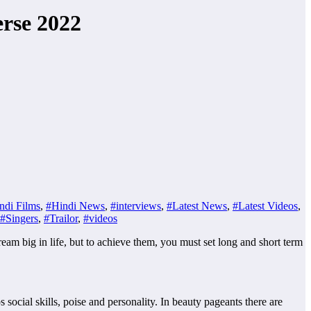
rse 2022
ndi Films
,
#Hindi News
,
#interviews
,
#Latest News
,
#Latest Videos
,
#Singers
,
#Trailor
,
#videos
m big in life, but to achieve them, you must set long and short term
social skills, poise and personality. In beauty pageants there are