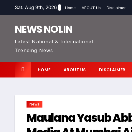
Skip
Sat. Aug 8th, 2026
Home
ABOUT Us
Disclaimer
to
content
NEWS NO1.IN
Latest National & International
Trending News
HOME
ABOUT US
DISCLAIMER
News
Maulana Yasub Abba