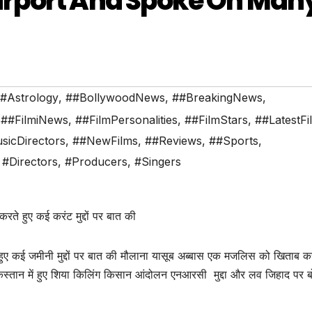
irport And Spoke On Man
#Astrology
,
##BollywoodNews
,
##BreakingNews
,
,
##FilmiNews
,
##FilmPersonalities
,
##FilmStars
,
##LatestFi
sicDirectors
,
##NewFilms
,
##Reviews
,
##Sports
,
,
#Directors
,
#Producers
,
#Singers
 करते हुए कई करंट मुद्दों पर बात की
ते हुए कई जमीनी मुद्दों पर बात की मौलाना यासूब अब्बास एक मजलिस को खिताब क
ुए पाकिस्तान में हुए शिया किलिंग किसान आंदोलन एनआरसी मुद्दा और लव जिहाद पर 