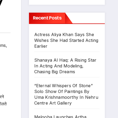
y
Recent Posts
Actress Aliya Khan Says She
Wishes She Had Started Acting
lms
,
Earlier
Shanaya Al Haq: A Rising Star
In Acting And Modeling,
Chasing Big Dreams
“Eternal Whispers Of Stone”
Solo Show Of Paintings By
रने
Uma Krishnamoorthy In Nehru
Centre Art Gallery
बोलते
Melooha Launches Artha