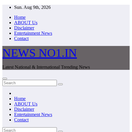
Skip
Sun. Aug 9th, 2026
to
Home
content
ABOUT Us
Disclaimer
Entertainment News
Contact
NEWS NO1.IN
Latest National & International Trending News
Home
ABOUT Us
Disclaimer
Entertainment News
Contact