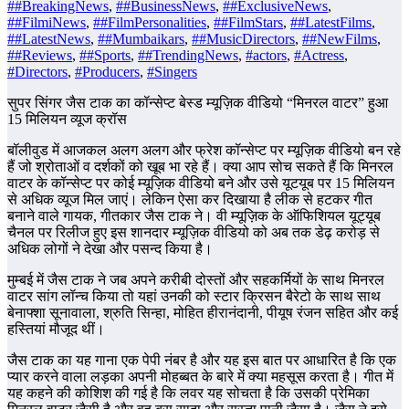
##BreakingNews
,
##BusinessNews
,
##ExclusiveNews
,
##FilmiNews
,
##FilmPersonalities
,
##FilmStars
,
##LatestFilms
,
##LatestNews
,
##Mumbaikars
,
##MusicDirectors
,
##NewFilms
,
##Reviews
,
##Sports
,
##TrendingNews
,
#actors
,
#Actress
,
#Directors
,
#Producers
,
#Singers
सुपर सिंगर जैस टाक का कॉन्सेप्ट बेस्ड म्यूज़िक वीडियो “मिनरल वाटर” हुआ
15 मिलियन व्यूज क्रॉस
बॉलीवुड में आजकल अलग अलग और फ्रेश कॉन्सेप्ट पर म्यूज़िक वीडियो बन रहे
हैं जो श्रोताओं व दर्शकों को खूब भा रहे हैं। क्या आप सोच सकते हैं कि मिनरल
वाटर के कॉन्सेप्ट पर कोई म्यूज़िक वीडियो बने और उसे यूटयूब पर 15 मिलियन
से अधिक व्यूज मिल जाएं। लेकिन ऐसा कर दिखाया है लीक से हटकर गीत
बनाने वाले गायक, गीतकार जैस टाक ने। वी म्यूज़िक के ऑफिशियल यूट्यूब
चैनल पर रिलीज हुए इस शानदार म्यूज़िक वीडियो को अब तक डेढ़ करोड़ से
अधिक लोगों ने देखा और पसन्द किया है।
मुम्बई में जैस टाक ने जब अपने करीबी दोस्तों और सहकर्मियों के साथ मिनरल
वाटर सांग लॉन्च किया तो यहां उनकी को स्टार क्रिसन बैरेटो के साथ साथ
बेनाफ्शा सूनावाला, श्रुति सिन्हा, मोहित हीरानंदानी, पीयूष रंजन सहित और कई
हस्तियां मौजूद थीं।
जैस टाक का यह गाना एक पेपी नंबर है और यह इस बात पर आधारित है कि एक
प्यार करने वाला लड़का अपनी मोहब्बत के बारे में क्या महसूस करता है। गीत में
यह कहने की कोशिश की गई है कि लवर यह सोचता है कि उसकी प्रेमिका