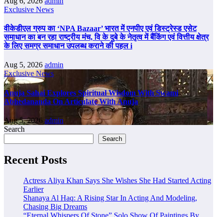
Aug 6, 2026
admin
Exclusive News
वीकेडीएल ग्रुप का ‘NPA Bazaar’ भारत में एनपीए एवं डिस्ट्रेस्ड एसेट
समाधान का बन रहा राष्ट्रीय मंच, वि के दुबे के नेतृत्व में बैंकिंग एवं वित्तीय क्षेत्र
के लिए समग्र समाधान उपलब्ध कराने की पहल i
Aug 5, 2026
admin
Exclusive News
Anuja Sahai Explores Spiritual Wisdom With Swami
Abhedananda On Articulate With Anuja
Aug 5, 2026
admin
Search
Search
Recent Posts
Actress Aliya Khan Says She Wishes She Had Started Acting
Earlier
Shanaya Al Haq: A Rising Star In Acting And Modeling,
Chasing Big Dreams
“Eternal Whispers Of Stone” Solo Show Of Paintings By