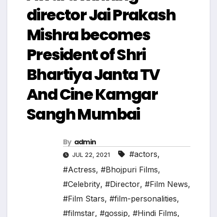
director Jai Prakash
Mishra becomes
President of Shri
Bhartiya Janta TV
And Cine Kamgar
Sangh Mumbai
By
admin
#actors
,
JUL 22, 2021
#Actress
,
#Bhojpuri Films
,
#Celebrity
,
#Director
,
#Film News
,
#Film Stars
,
#film-personalities
,
#filmstar
,
#gossip
,
#Hindi Films
,