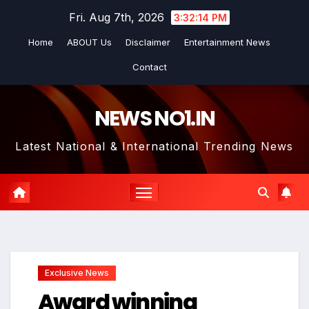
Skip
Fri. Aug 7th, 2026
3:32:15 PM
to
Home
ABOUT Us
Disclaimer
Entertainment News
content
Contact
NEWS NO1.IN
Latest National & International Trending News
Exclusive News
Award winning