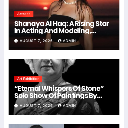
Actress
Shanaya Al Haq: A Rising Star
In Acting And Modeling,
Chasing Big Dreams
AUGUST 7, 2026
ADMIN
Art Exhibition
“Eternal Whispers Of Stone”
Solo Show Of Paintings By
Uma Krishnamoorthy In Nehru
AUGUST 7, 2026
ADMIN
Centre Art Gallery