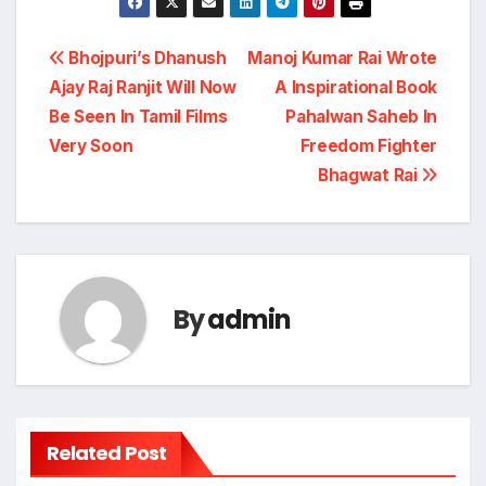
Post
Bhojpuri’s Dhanush
Manoj Kumar Rai Wrote
Ajay Raj Ranjit Will Now
A Inspirational Book
navigation
Be Seen In Tamil Films
Pahalwan Saheb In
Very Soon
Freedom Fighter
Bhagwat Rai
By
admin
Related Post