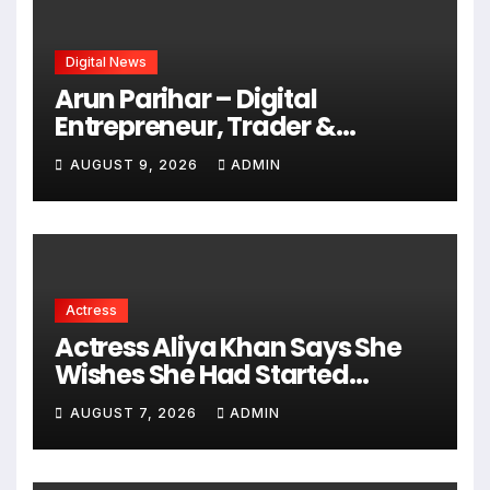
Digital News
Arun Parihar – Digital
Entrepreneur, Trader &
Founder of Hashtag Digital
AUGUST 9, 2026
ADMIN
Media
Actress
Actress Aliya Khan Says She
Wishes She Had Started
Acting Earlier
AUGUST 7, 2026
ADMIN