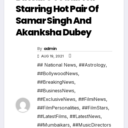
Starring Hot Pair Of
Samar Singh And
Akanksha Dubey
By
admin
AUG 19, 2021
## National News
,
##Astrology
,
##BollywoodNews
,
##BreakingNews
,
##BusinessNews
,
##ExclusiveNews
,
##FilmiNews
,
##FilmPersonalities
,
##FilmStars
,
##LatestFilms
,
##LatestNews
,
##Mumbaikars
,
##MusicDirectors