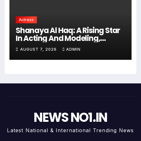
Actress
Shanaya Al Haq: A Rising Star
In Acting And Modeling,
Chasing Big Dreams
AUGUST 7, 2026
ADMIN
NEWS NO1.IN
Latest National & International Trending News