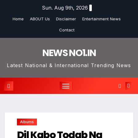
Skip
Sun. Aug 9th, 2026
to
Home
ABOUT Us
Disclaimer
Entertainment News
content
Contact
NEWS NO1.IN
Latest National & International Trending News
Albums
Dil Kabo Todab Na