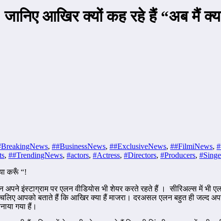
ानिए आखिर क्यों कह रहे हैं “अब मैं क्य
#BreakingNews
,
##BusinessNews
,
##ExclusiveNews
,
##FilmiNews
,
#
ts
,
##TrendingNews
,
#actors
,
#Actress
,
#Directors
,
#Producers
,
#Singe
या करूँ “!
पने इंस्टाग्राम पर एलन वीडियोस भी शेयर करते रहते हैं । सीरिअल्स में भी एल
। तो चलिए आपको बताते हैं कि आखिर क्या हैं माजरा। दरअसल एलन बहुत ही जल्द अप
बनाया गया हैं।