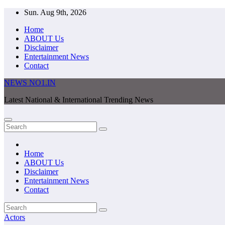
Skip
Sun. Aug 9th, 2026
to
Home
content
ABOUT Us
Disclaimer
Entertainment News
Contact
NEWS NO1.IN
Latest National & International Trending News
Home
ABOUT Us
Disclaimer
Entertainment News
Contact
Actors