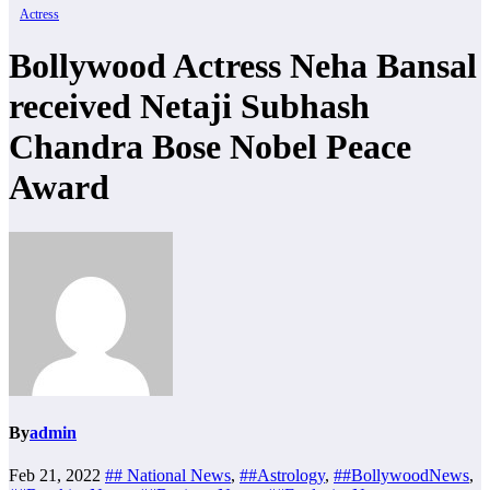
Actress
Bollywood Actress Neha Bansal
received Netaji Subhash
Chandra Bose Nobel Peace
Award
By
admin
Feb 21, 2022
## National News
,
##Astrology
,
##BollywoodNews
,