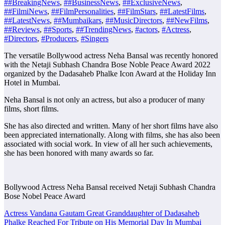
##BreakingNews
,
##BusinessNews
,
##ExclusiveNews
,
##FilmiNews
,
##FilmPersonalities
,
##FilmStars
,
##LatestFilms
,
##LatestNews
,
##Mumbaikars
,
##MusicDirectors
,
##NewFilms
,
##Reviews
,
##Sports
,
##TrendingNews
,
#actors
,
#Actress
,
#Directors
,
#Producers
,
#Singers
The versatile Bollywood actress Neha Bansal was recently honored
with the Netaji Subhash Chandra Bose Noble Peace Award 2022
organized by the Dadasaheb Phalke Icon Award at the Holiday Inn
Hotel in Mumbai.
Neha Bansal is not only an actress, but also a producer of many
films, short films.
She has also directed and written. Many of her short films have also
been appreciated internationally. Along with films, she has also been
associated with social work. In view of all her such achievements,
she has been honored with many awards so far.
Bollywood Actress Neha Bansal received Netaji Subhash Chandra
Bose Nobel Peace Award
Post
Actress Vandana Gautam Great Granddaughter of Dadasaheb
Phalke Reached For Tribute on His Memorial Day In Mumbai