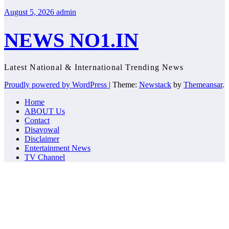
August 5, 2026
admin
NEWS NO1.IN
Latest National & International Trending News
Proudly powered by WordPress
|
Theme:
Newstack
by
Themeansar
.
Home
ABOUT Us
Contact
Disavowal
Disclaimer
Entertainment News
TV Channel