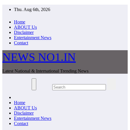
Skip
Thu. Aug 6th, 2026
to
content
Home
ABOUT Us
Disclaimer
Entertainment News
Contact
NEWS NO1.IN
Latest National & International Trending News
Home
ABOUT Us
Disclaimer
Entertainment News
Contact