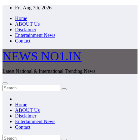
Skip
Fri. Aug 7th, 2026
to
Home
content
ABOUT Us
Disclaimer
Entertainment News
Contact
NEWS NO1.IN
Latest National & International Trending News
Home
ABOUT Us
Disclaimer
Entertainment News
Contact