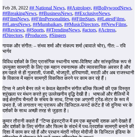
Feb 28, 2022
## National News
,
##Astrology
,
##BollywoodNews
,
##BreakingNews
,
##BusinessNews
,
##ExclusiveNews
,
##FilmiNews
,
##FilmPersonalities
,
##FilmStars
,
##LatestFilms
,
##LatestNews
,
##Mumbaikars
,
##MusicDirectors
,
##NewFilms
,
##Reviews
,
##Sports
,
##TrendingNews
,
#actors
,
#Actress
,
#Directors
,
#Producers
,
#Singers
गायक और संगीत: – संभव शर्मा और संकल्प शर्मा (बावाले चोर), गीत: – रवि
भार्गव
विविध दर्शकों के लिए प्रासंगिक स्थानीय भाषा-विशिष्ट और सांस्कृतिक रूप से
उपयुक्त सामग्री के लिए एक महान रचनात्मक और व्यावसायिक अवसर है और
हम पहले से ही गुजराती, पंजाबी, भोजपुरी, हरियाणवी, मराठी और अब राजस्थानी
के विकास में महान सामग्री विकसित करने पर काम कर रहे हैं।
टिप्स ने अपने बैनर तले न केवल बेहतरीन संगीत बल्कि फिल्मों की एक विस्तृत
श्रृंखला पर मंथन करते हुए उल्लेखनीय वृद्धि देखी है। भाषाओं और शैलियों में
कई क्षेत्रीय चैनलों के संचय के साथ, टिप्स एक अग्रणी ट्रेंड-सेटर के रूप में
उभरा है, जो लगातार नए प्रारूप और डिजिटल-फर्स्ट कंटेंट है जो दुनिया भर के
दर्शकों के साथ अच्छी तरह से जुड़ता है।
कुमार तौरानी कहते हैं “टिप्स इंडस्ट्रीज में हम एक बहुभाषी दशक आगे देखते हैं
और दर्शकों के लिए संगीत और फिल्म के संदर्भ में पथ-प्रदर्शक सामग्री बनाने की
दिशा में काम कर रहे हैं और प्रधान मंत्री नरेंद्र मोदीजी के डिजिटल इंडिया के