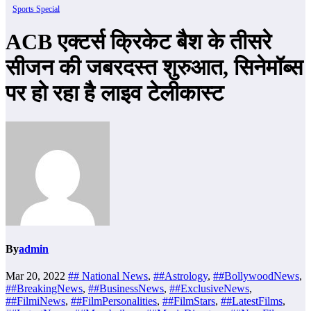
Sports Special
ACB एक्टर्स क्रिकेट बैश के तीसरे
सीजन की जबरदस्त शुरुआत, सिनेमॉब्स
पर हो रहा है लाइव टेलीकास्ट
By
admin
Mar 20, 2022
## National News
,
##Astrology
,
##BollywoodNews
,
##BreakingNews
,
##BusinessNews
,
##ExclusiveNews
,
##FilmiNews
,
##FilmPersonalities
,
##FilmStars
,
##LatestFilms
,