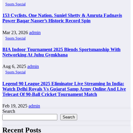
Sports Special
153 Cyclists. One Nation. Suniel Shetty & Amruta Fadnavis
Power Baqar Nasser’s Historic Record Spin
Mar 23, 2026
admin
Sports Special
BIA Indoor Tournament 2025 Blends Sportsmanship With
Networking At Juhu Gymkhana
Aug 6, 2025
admin
Sports Special
Legend 90 League 2025 Eliminator Live Streaming In India:
Watch Delhi Royals Vs Gujarat Samp Army Online And Live
Telecast Of 90-Ball Cricket Tournament Match
Feb 19, 2025
admin
Search
Search
Recent Posts