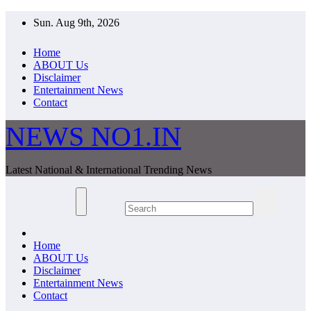
Skip
Sun. Aug 9th, 2026
to
content
Home
ABOUT Us
Disclaimer
Entertainment News
Contact
NEWS NO1.IN
Latest National & International Trending News
Home
ABOUT Us
Disclaimer
Entertainment News
Contact