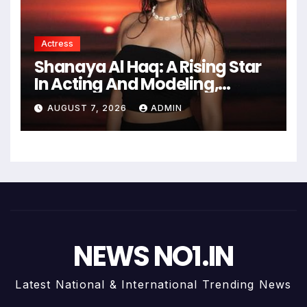
Actress
Shanaya Al Haq: A Rising Star
In Acting And Modeling,
Chasing Big Dreams
AUGUST 7, 2026
ADMIN
NEWS NO1.IN
Latest National & International Trending News