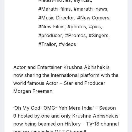
#latest-movies
,
#lyricist
,
#Marathi-films
,
#marathi-news
,
#Music Director
,
#New Comers
,
#New Films
,
#photos
,
#pics
,
#producer
,
#Promos
,
#Singers
,
#Trailor
,
#videos
Actor and Entertainer Krushna Abhishek is
now sharing the international platform with the
world famous Actor – Star and Producer
Morgan Freeman.
‘Oh My God- OMG- Yeh Mera India’ – Season
9 hosted by one and only Krushna Abhishek is
now being beamed on History – TV-18 channel
and on respective OTT Channel!