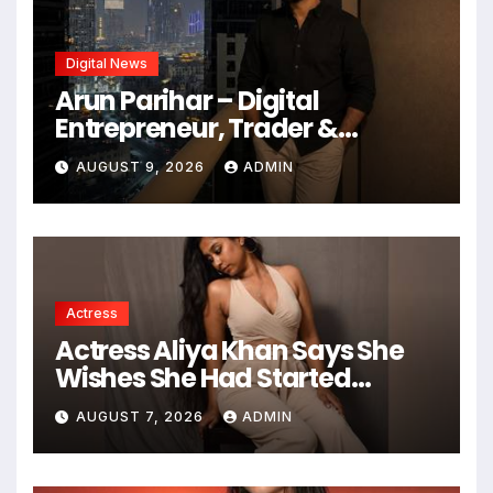
Digital News
Arun Parihar – Digital
Entrepreneur, Trader &
Founder of Hashtag Digital
AUGUST 9, 2026
ADMIN
Media
Actress
Actress Aliya Khan Says She
Wishes She Had Started
Acting Earlier
AUGUST 7, 2026
ADMIN