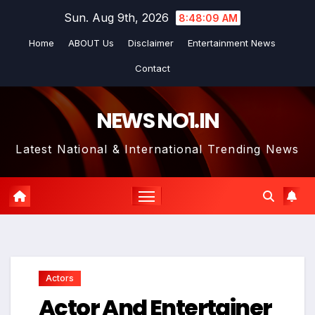
Skip
Sun. Aug 9th, 2026
8:48:09 AM
to
Home
ABOUT Us
Disclaimer
Entertainment News
content
Contact
NEWS NO1.IN
Latest National & International Trending News
Actors
Actor And Entertainer