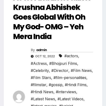
Krushna Abhishek
Goes Global With Oh
My God- OMG – Yeh
Mera India
By
admin
#actors
,
OCT 12, 2022
#Actress
,
#Bhojpuri Films
,
#Celebrity
,
#Director
,
#Film News
,
#Film Stars
,
#film-personalities
,
#filmstar
,
#gossip
,
#Hindi Films
,
#Hindi News
,
#interviews
,
#Latest News
,
#Latest Videos
,