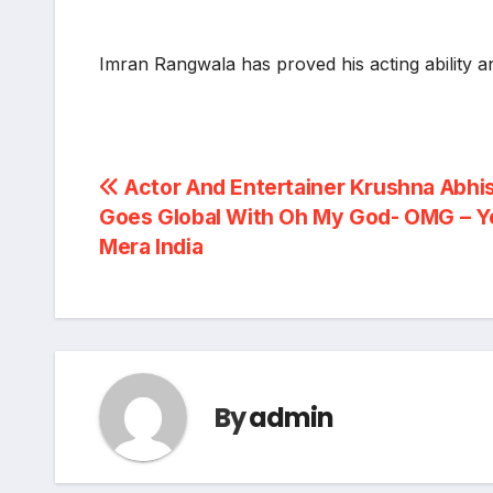
Imran Rangwala has proved his acting ability an
Post
Actor And Entertainer Krushna Abhi
Goes Global With Oh My God- OMG – Y
navigation
Mera India
By
admin