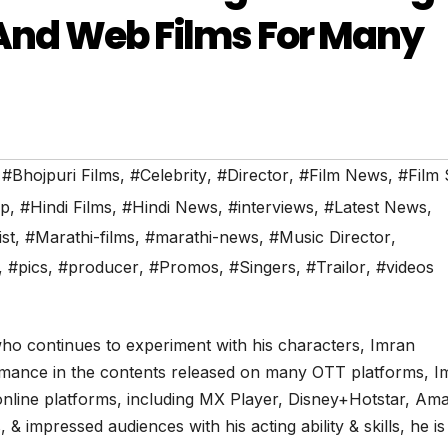
s And Web Films For Many
,
#Bhojpuri Films
,
#Celebrity
,
#Director
,
#Film News
,
#Film 
ip
,
#Hindi Films
,
#Hindi News
,
#interviews
,
#Latest News
,
ist
,
#Marathi-films
,
#marathi-news
,
#Music Director
,
,
#pics
,
#producer
,
#Promos
,
#Singers
,
#Trailor
,
#videos
ho continues to experiment with his characters, Imran
mance in the contents released on many OTT platforms, I
online platforms, including MX Player, Disney+Hotstar, Am
impressed audiences with his acting ability & skills, he is