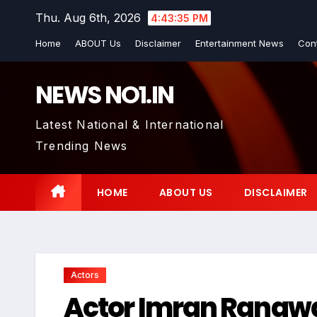
Skip
Thu. Aug 6th, 2026
4:43:35 PM
to
Home
ABOUT Us
Disclaimer
Entertainment News
Con
content
NEWS NO1.IN
Latest National & International
Trending News
HOME
ABOUT US
DISCLAIMER
Actors
Actor Imran Rangwa