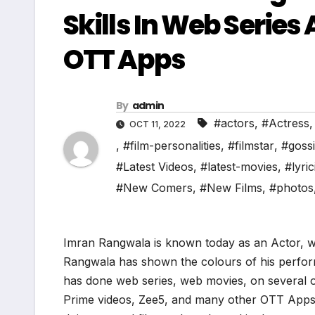
Skills In Web Serie
OTT Apps
By
admin
#actors
,
#Actress
OCT 11, 2022
,
#film-personalities
,
#filmstar
,
#goss
#Latest Videos
,
#latest-movies
,
#lyric
#New Comers
,
#New Films
,
#photos
Imran Rangwala is known today as an Actor, w
Rangwala has shown the colours of his perfor
has done web series, web movies, on several 
Prime videos, Zee5, and many other OTT Apps, & 