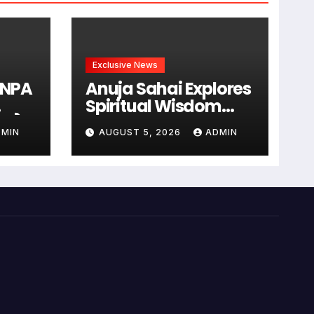
Exclusive News
 ‘NPA
Anuja Sahai Explores
Spiritual Wisdom
ड एसेट
With Swami
DMIN
AUGUST 5, 2026
ADMIN
हा
Abhedananda On
ुबे के
Articulate With
Anuja
लब्ध