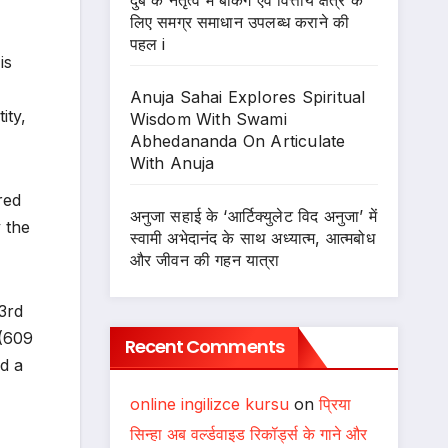
दुबे के नेतृत्व में बैंकिंग एवं वित्तीय क्षेत्र के
लिए समग्र समाधान उपलब्ध कराने की
पहल i
is
Anuja Sahai Explores Spiritual
ity,
Wisdom With Swami
Abhedananda On Articulate
With Anuja
red
अनुजा सहाई के ‘आर्टिक्युलेट विद अनुजा’ में
 the
स्वामी अभेदानंद के साथ अध्यात्म, आत्मबोध
और जीवन की गहन यात्रा
3rd
 (609
Recent Comments
d a
online ingilizce kursu
on
प्रिया
सिन्हा अब वर्ल्डवाइड रिकॉर्ड्स के गाने और