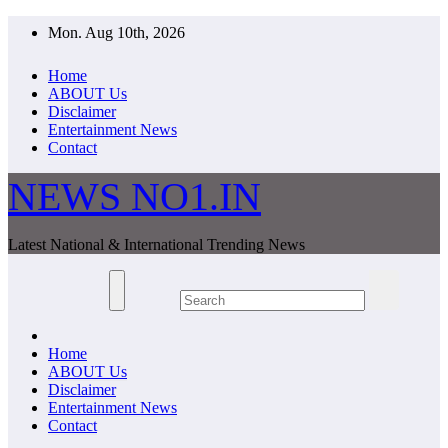
Skip
Mon. Aug 10th, 2026
to
content
Home
ABOUT Us
Disclaimer
Entertainment News
Contact
NEWS NO1.IN
Latest National & International Trending News
Home
ABOUT Us
Disclaimer
Entertainment News
Contact