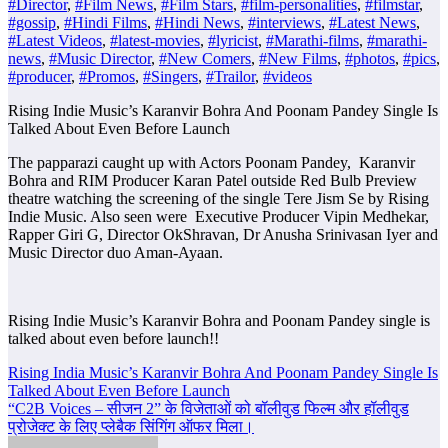
#Director
,
#Film News
,
#Film Stars
,
#film-personalities
,
#filmstar
,
#gossip
,
#Hindi Films
,
#Hindi News
,
#interviews
,
#Latest News
,
#Latest Videos
,
#latest-movies
,
#lyricist
,
#Marathi-films
,
#marathi-
news
,
#Music Director
,
#New Comers
,
#New Films
,
#photos
,
#pics
,
#producer
,
#Promos
,
#Singers
,
#Trailor
,
#videos
Rising Indie Music’s Karanvir Bohra And Poonam Pandey Single Is
Talked About Even Before Launch
The papparazi caught up with Actors Poonam Pandey, Karanvir
Bohra and RIM Producer Karan Patel outside Red Bulb Preview
theatre watching the screening of the single Tere Jism Se by Rising
Indie Music. Also seen were Executive Producer Vipin Medhekar,
Rapper Giri G, Director OkShravan, Dr Anusha Srinivasan Iyer and
Music Director duo Aman-Ayaan.
Rising Indie Music’s Karanvir Bohra and Poonam Pandey single is
talked about even before launch!!
Post
Rising India Music’s Karanvir Bohra And Poonam Pandey Single Is
Talked About Even Before Launch
navigation
“C2B Voices – सीजन 2” के विजेताओं को बॉलीवुड फिल्म और हॉलीवुड
प्रोजेक्ट के लिए प्लेबैक सिंगिंग ऑफर मिला।