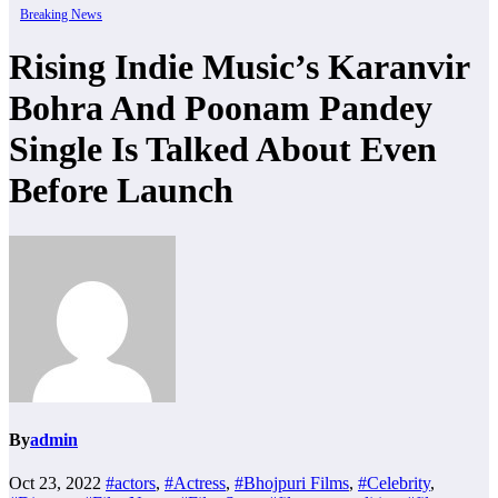
Breaking News
Rising Indie Music’s Karanvir
Bohra And Poonam Pandey
Single Is Talked About Even
Before Launch
By
admin
Oct 23, 2022
#actors
,
#Actress
,
#Bhojpuri Films
,
#Celebrity
,