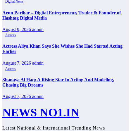
Digital News
Arun Parihar – Digital Entrepreneur, Trader & Founder of
Hashtag Digital Media
August 9, 2026
admin
Actress
Actress Aliya Khan Says She Wishes She Had Started Acting
Earlier
August 7, 2026
admin
Actress
Shanaya Al Haq: A Rising Star In Acting And Modeling,
Chasing Big Dreams
August 7, 2026
admin
NEWS NO1.IN
Latest National & International Trending News