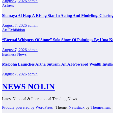
August 7, 2026
admin
Actress
Shanaya Al Haq: A Rising Star In Acting And Modeling, Chasin
August 7, 2026
admin
Art Exhibition
“Eternal Whispers Of Stone” Solo Show Of Paintings By Uma K
August 7, 2026
admin
Business News
Melooha Launches Artha Sutram, An AI-Powered Wealth Intellig
August 7, 2026
admin
NEWS NO1.IN
Latest National & International Trending News
Proudly powered by WordPress
|
Theme:
Newstack
by
Themeansar
.