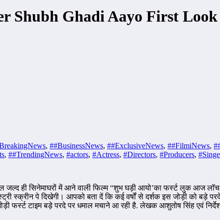
er Shubh Ghadi Aayo First Look 
BreakingNews
,
##BusinessNews
,
##ExclusiveNews
,
##FilmiNews
,
#
ts
,
##TrendingNews
,
#actors
,
#Actress
,
#Directors
,
#Producers
,
#Singe
रअसल जल्द ही सिनेमाघरों में आने वाली फिल्म “शुभ घड़ी आयो’का फर्स्ट लुक आज 
स्ट्री स्क्रीन पे दिखेगी। आपको बता दें कि कई वर्षों से दर्शक इस जोड़ी को बड़े प
ी फर्स्ट टाइम बड़े परदे पर धमाल मचाने आ रही है. लेखक आशुतोष सिंह एवं निर्द