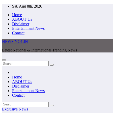
Skip
Sat. Aug 8th, 2026
to
Home
content
ABOUT Us
Disclaimer
Entertainment News
Contact
NEWS NO1.IN
Latest National & International Trending News
Home
ABOUT Us
Disclaimer
Entertainment News
Contact
Exclusive News