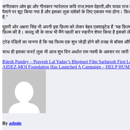
संगीतकार ओम झा और गीतकार प्यारेलाल कवि राज,श्याम देहाती,और यादव राज द्वा
पैमाने पर शूट किया गया है और इसका लुक दर्शको के लिए एकदम नया होगा। फ़िल्म
है.”
दूसरी ओर अक्षरा सिंह भी अपनी इस फ़िल्म को लेकर बेहद एक्साइटेड हैं ‘यह फ़िल्म
फ़िल्म की है। कल्लू जी के साथ भी मैंने पहली बार स्क्रीन शेयर किया है इसको ल
ट्रेड पंडितों का मानना है कि यह फिल्म एक शुभ जोड़ी होने की वजह से बॉक्स औ
साथ ही इसका फर्स्ट लुक भी आज शुभ दिन अर्थात राम नवमी के अवसर पर जारी किया ग
Post
Ritesh Pandey – Pravesh Lal Yadav’s Bhojpuri Film Sarfarosh First 
AIDEZ-MOI Foundation Has Launched A Campaign – HELP H
navigation
By
admin