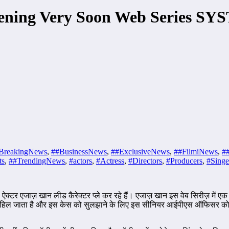
eening Very Soon Web Series 
BreakingNews
,
##BusinessNews
,
##ExclusiveNews
,
##FilmiNews
,
##
ts
,
##TrendingNews
,
#actors
,
#Actress
,
#Directors
,
#Producers
,
#Singe
ऐक्टर एजाज़ खान लीड कैरेक्टर प्ले कर रहे हैं। एजाज़ खान इस वेब सिरीज़ में एक
टम हिल जाता है और इस केस को सुलझाने के लिए इस सीनियर आईपीएस ऑफिसर को न