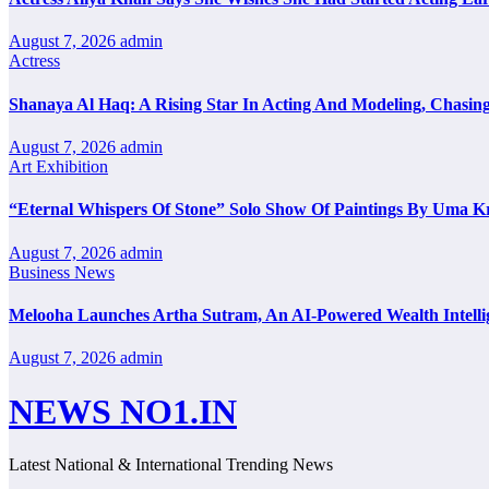
August 7, 2026
admin
Actress
Shanaya Al Haq: A Rising Star In Acting And Modeling, Chasin
August 7, 2026
admin
Art Exhibition
“Eternal Whispers Of Stone” Solo Show Of Paintings By Uma K
August 7, 2026
admin
Business News
Melooha Launches Artha Sutram, An AI-Powered Wealth Intellig
August 7, 2026
admin
NEWS NO1.IN
Latest National & International Trending News