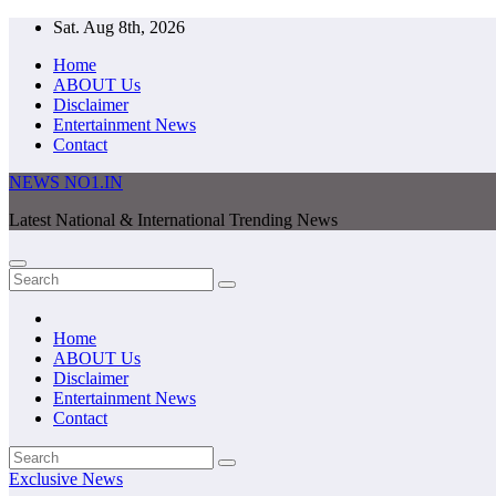
Skip
Sat. Aug 8th, 2026
to
Home
content
ABOUT Us
Disclaimer
Entertainment News
Contact
NEWS NO1.IN
Latest National & International Trending News
Home
ABOUT Us
Disclaimer
Entertainment News
Contact
Exclusive News