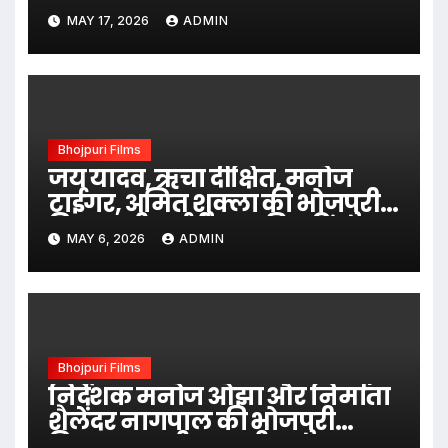
‘जान से प्यारी बहना हमारी’ का
MAY 17, 2026
ADMIN
फर्स्ट लुक वायरल
Bhojpuri Films
जय यादव, ऋचा दीक्षित, मनोज
टाईगर, अमित शुक्ला की भोजपुरी
फिल्म ‘वीआईपी बहू’ की शूटिंग शुरू
MAY 6, 2026
ADMIN
लखनऊ में
Bhojpuri Films
निर्देशक मनोज ओझा और निर्माता
शैलेंदर नागपाल की भोजपुरी
फिल्म ‘पद्मश्री सासूजी’ का