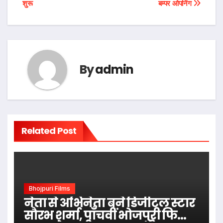
शुरू
बम्पर ओपनिंग
By
admin
Related Post
Bhojpuri Films
नेता से अभिनेता बने डिजीटल स्टार
सौरभ शर्मा, पाँचवीं भोजपुरी फिल्म