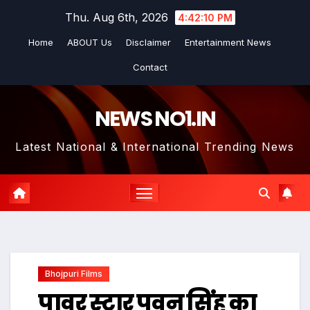
Skip
Thu. Aug 6th, 2026
4:42:11 PM
to
Home
ABOUT Us
Disclaimer
Entertainment News
content
Contact
NEWS NO1.IN
Latest National & International Trending News
Bhojpuri Films
पावर स्टार पवन सिंह का