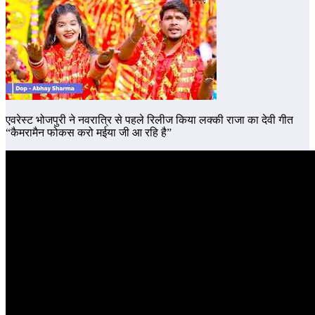
एवरेस्ट भोजपुरी ने नवरात्रि से पहले रिलीज किया लक्की राजा का देवी गीत
“कैमरामैन फोकस करो मईया जी आ रहि है”