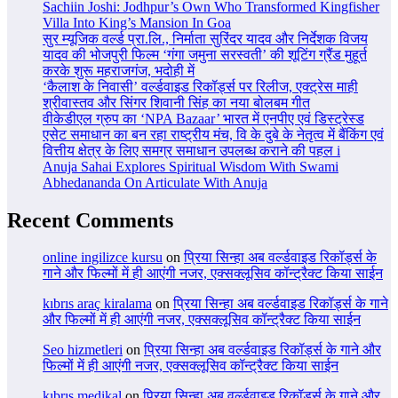
Sachiin Joshi: Jodhpur’s Own Who Transformed Kingfisher
Villa Into King’s Mansion In Goa
सुर म्यूजिक वर्ल्ड प्रा.लि., निर्माता सुरिंदर यादव और निर्देशक विजय
यादव की भोजपुरी फिल्म ‘गंगा जमुना सरस्वती’ की शूटिंग ग्रैंड मुहूर्त
करके शुरू महराजगंज, भदोही में
‘कैलाश के निवासी’ वर्ल्डवाइड रिकॉर्ड्स पर रिलीज, एक्ट्रेस माही
श्रीवास्तव और सिंगर शिवानी सिंह का नया बोलबम गीत
वीकेडीएल ग्रुप का ‘NPA Bazaar’ भारत में एनपीए एवं डिस्ट्रेस्ड
एसेट समाधान का बन रहा राष्ट्रीय मंच, वि के दुबे के नेतृत्व में बैंकिंग एवं
वित्तीय क्षेत्र के लिए समग्र समाधान उपलब्ध कराने की पहल i
Anuja Sahai Explores Spiritual Wisdom With Swami
Abhedananda On Articulate With Anuja
Recent Comments
online ingilizce kursu
on
प्रिया सिन्हा अब वर्ल्डवाइड रिकॉर्ड्स के
गाने और फिल्मों में ही आएंगी नजर, एक्सक्लूसिव कॉन्ट्रैक्ट किया साईन
kıbrıs araç kiralama
on
प्रिया सिन्हा अब वर्ल्डवाइड रिकॉर्ड्स के गाने
और फिल्मों में ही आएंगी नजर, एक्सक्लूसिव कॉन्ट्रैक्ट किया साईन
Seo hizmetleri
on
प्रिया सिन्हा अब वर्ल्डवाइड रिकॉर्ड्स के गाने और
फिल्मों में ही आएंगी नजर, एक्सक्लूसिव कॉन्ट्रैक्ट किया साईन
kıbrıs medikal
on
प्रिया सिन्हा अब वर्ल्डवाइड रिकॉर्ड्स के गाने और