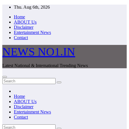
Skip
Thu. Aug 6th, 2026
to
Home
content
ABOUT Us
Disclaimer
Entertainment News
Contact
NEWS NO1.IN
Latest National & International Trending News
Home
ABOUT Us
Disclaimer
Entertainment News
Contact