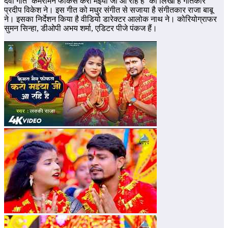
देवी गीत ‘कैमरामैन फोकस करो मईया जी आ रहि है’ को लिखा है गीतकार
प्रदीप विकेश ने। इस गीत को मधुर संगीत से सजाया है संगीतकार राजा बाबू
ने। इसका निर्देशन किया है वीडियो डारेक्टर आलोक नाथ ने। कोरियोग्राफर
सुमन सिन्हा, डीओपी अभय शर्मा, एडिटर पीजे पंकज हैं।