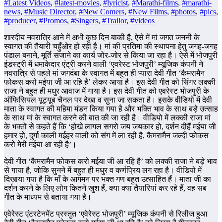
#Latest Videos
,
#latest-movies
,
#lyricist
,
#Marathi-films
,
#marathi-
news
,
#Music Director
,
#New Comers
,
#New Films
,
#photos
,
#pics
,
#producer
,
#Promos
,
#Singers
,
#Trailor
,
#videos
शारदीय नवरात्रि आने में अभी कुछ दिन बाकी है, ऐसे में मां जगत जननी के
स्वागत की तैयारी चहुँओर हो रही है। मां की प्रतिमा की स्थापना हेतु जगह-जगह
पंडाल बनाने, मूर्ति सजाने का कार्य जोर-जोर से किया जा रहा है। ऐसे में भोजपुरी
इंडस्ट्री में धमाकेदार एंट्री करने वाली ‘एवरेस्ट भोजपुरी’ म्यूजिक कंपनी ने
नवरात्रि से पहले मां जगदंबा के स्वागत में बहुत ही प्यारा देवी गीत ‘कैमरामैन
फोकस करो मईया जी आ रहि है’ लेकर आया है। इस देवी गीत को सिंगर लक्की
राजा ने बहुत ही मधुर आवाज में गाया है। इस देवी गीत को एवरेस्ट भोजपुरी के
ऑफिसियल यूट्यूब चैनल पर देखा व सुना जा सकता है। इसके वीडियो में देवी
माता के स्वागत की महिमा मंडन किया गया है और भक्ति भाव के साथ बड़े उत्साह
के साथ मां के स्वागत करने की बात की जा रही है। वीडियो में लक्की राजा मां
के भक्तों से कहते हैं कि ‘होखे लागल सगरो जय जयकार हो, दर्शन दीहैं मईया जी
हमार हो, दुर्गा काली मईहर वाली को संग में ला रही है, कैमरामैन जल्दी फोकस
करो मेरी मईया आ रही है’।
देवी गीत ‘कैमरामैन फोकस करो मईया जी आ रहि है’ को लक्की राजा ने बड़े भाव
से गाया है, जोकि सुनने में बहुत ही मधुर व कर्णप्रिय लग रहा है। वीडियो में
दिखाया गया है कि माँ के आगमन पर भक्त गण बहुत उत्साहित हैं। माता जी का
दर्शन करने के लिए लोग कितने खुश हैं, क्या क्या तैयारियां कर रहे हैं, वह सब
गीत के माध्यम से बताया गया है।
एवेरेस्ट एंटरटेनमेंट प्रस्तुत ‘एवेरेस्ट भोजपुरी’ म्यूजिक कंपनी से रिलीज हुआ